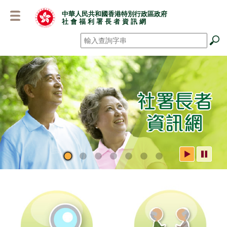
跳
中華人民共和國香港特別行政區政府
至
社 會 福 利 署 長 者 資 訊 網
主
要
搜尋
*
內
容
社署長者資訊網