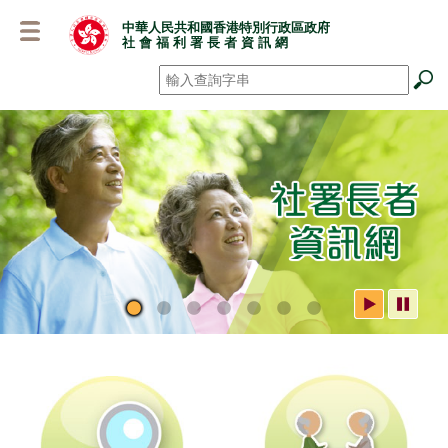
跳
中華人民共和國香港特別行政區政府
至
社 會 福 利 署 長 者 資 訊 網
主
要
搜尋
*
內
容
社署長者資訊網