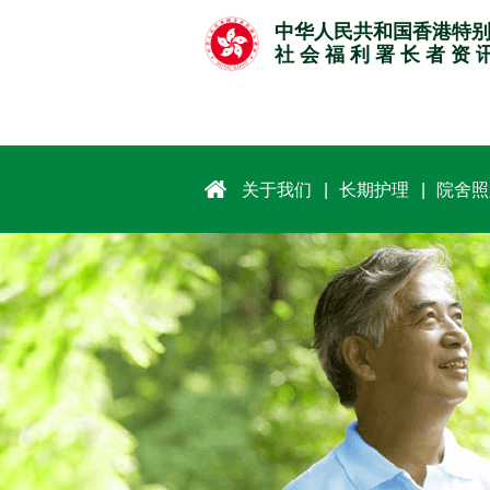
跳
中华人民共和国香港特
至
社 会 福 利 署 长 者 资 
主
要
内
容
关于我们
长期护理
院舍照