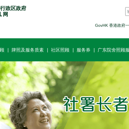
别行政区政府
讯 网
GovHK 香港政府
顾
牌照及服务质素
社区照顾
服务券
广东院舍照顾