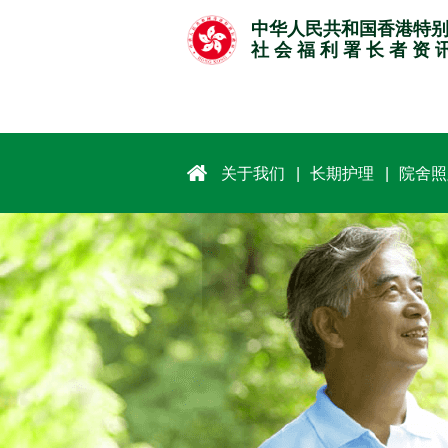
跳
中华人民共和国香港特
至
社 会 福 利 署 长 者 资 
主
要
内
容
关于我们
长期护理
院舍照