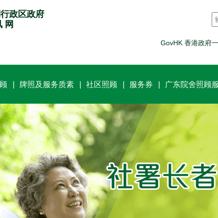
别行政区政府
讯 网
GovHK 香港政府
顾
牌照及服务质素
社区照顾
服务券
广东院舍照顾