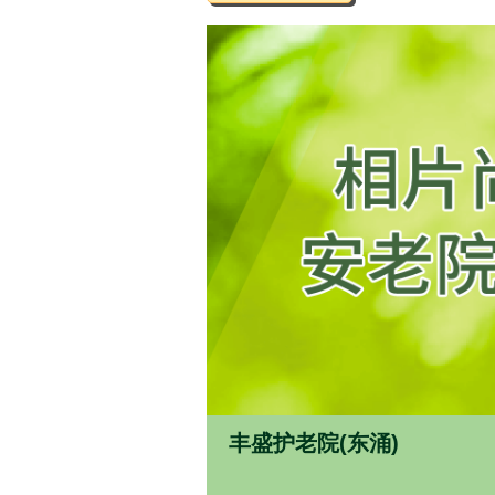
丰盛护老院(东涌)