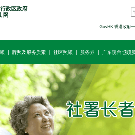
别行政区政府
讯 网
GovHK 香港政府
顾
牌照及服务质素
社区照顾
服务券
广东院舍照顾