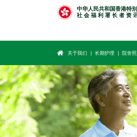
跳
中华人民共和国香港特
至
社 会 福 利 署 长 者 资 
主
要
内
容
关于我们
长期护理
院舍照