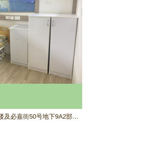
九龙红磡必嘉围7号1字楼及必嘉街50号地下9A2部份及7A部份