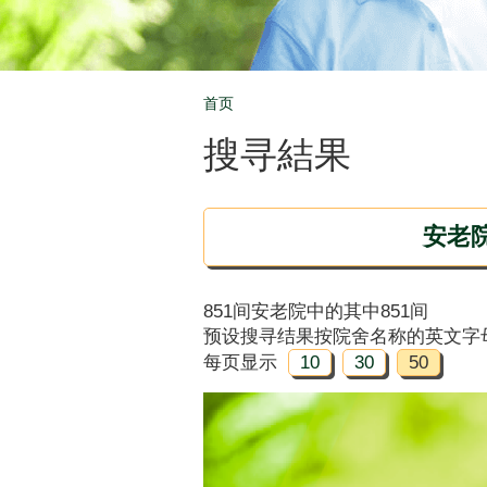
首页
Breadcrumb
搜寻結果
安老
851间安老院中的其中851间
预设搜寻结果按院舍名称的英文字
每页显示
10
30
50