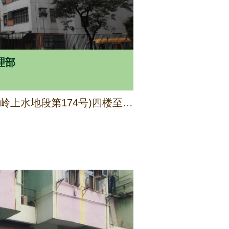
理部
新界上水天平路22号(粉岭上水地段第174号)四楼至六楼