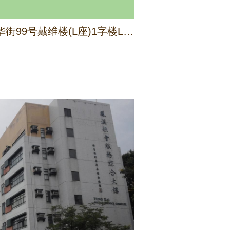
九龙大角咀大同新邨埃华街99号戴维楼(L座)1字楼L1及L2室