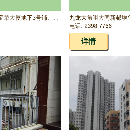
九龙深水埗医局街235-249号宝荣大厦地下3号铺、1字楼及2字楼
电话: 2398 7766
详情