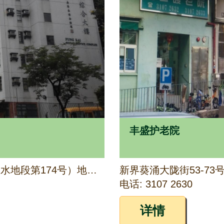
丰盛护老院
新界上水天平路22号（粉岭上水地段第174号）地下至三楼
新界葵涌大陇街53-73
电话: 3107 2630
详情