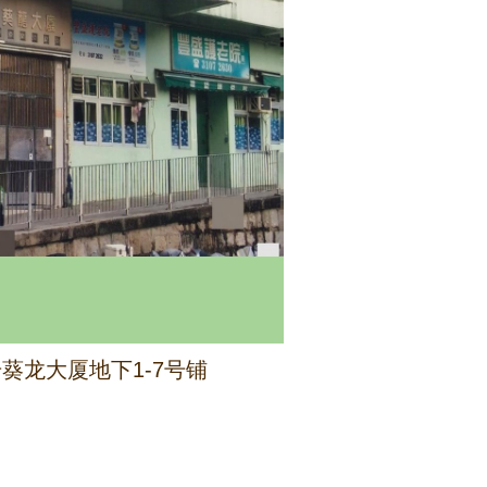
号葵龙大厦地下1-7号铺