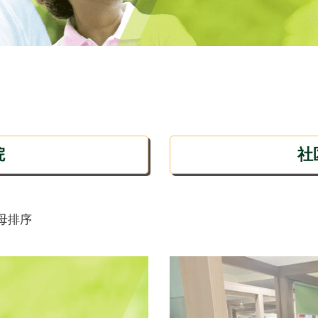
院
社
母排序