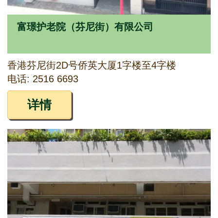
富璟护老院（芬尼街）有限公司
香港芬尼街2D号侨英大厦1字楼至4字楼
电话: 2516 6693
详情