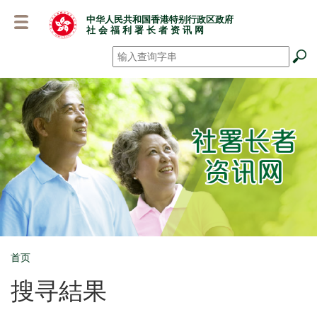
跳
中华人民共和国香港特别行政区政府
至
社 会 福 利 署 长 者 资 讯 网
主
要
搜寻
*
内
容
首页
Breadcrumb
搜寻結果