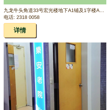
九龙牛头角道33号宏光楼地下A1铺及1字楼A、B、C、D、E及F室
电话: 2318 0058
详情