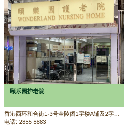
颐乐园护老院
香港西环和合街1-3号金陵阁1字楼A铺及2字楼A2、D及E铺
电话: 2855 8883