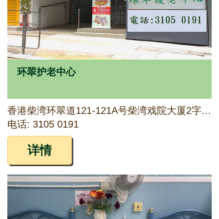
环翠护老中心
香港柴湾环翠道121-121A号柴湾戏院大厦2字楼至4字楼
电话: 3105 0191
详情