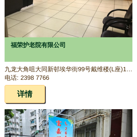
福荣护老院有限公司
九龙大角咀大同新邨埃华街99号戴维楼(L座)1字楼L1及L2室
电话: 2398 7766
详情