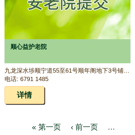
顺心益护老院
九龙深水埗顺宁道55至61号顺年阁地下3号铺及1字楼
电话: 6791 1485
详情
First
« 第一页
Previous
‹ 前一页
…
Pagination