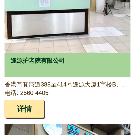
逢源护老院有限公司
香港筲箕湾道388至414号逢源大厦1字楼B、B1、C、C1及D室
电话: 2560 4405
详情