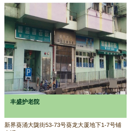
丰盛护老院
新界葵涌大陇街53-73号葵龙大厦地下1-7号铺