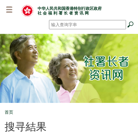
跳
中华人民共和国香港特别行政区政府
至
社 会 福 利 署 长 者 资 讯 网
主
要
搜寻
*
内
容
首页
Breadcrumb
搜寻結果