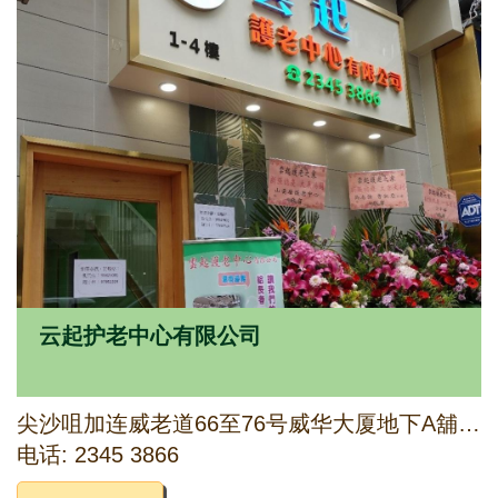
云起护老中心有限公司
尖沙咀加连威老道66至76号威华大厦地下A舖, 1、2和4字楼全层，以及3字楼1、2和4号室
电话: 2345 3866