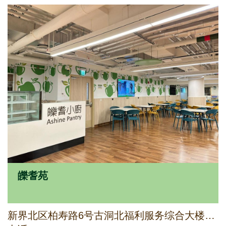
皪耆苑
新界北区柏寿路6号古洞北福利服务综合大楼6楼(部分)