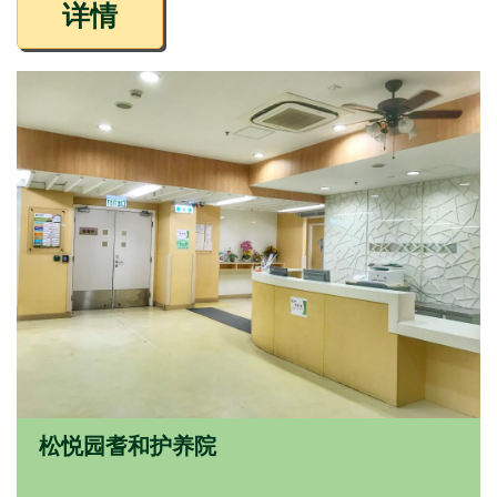
详情
松悦园耆和护养院