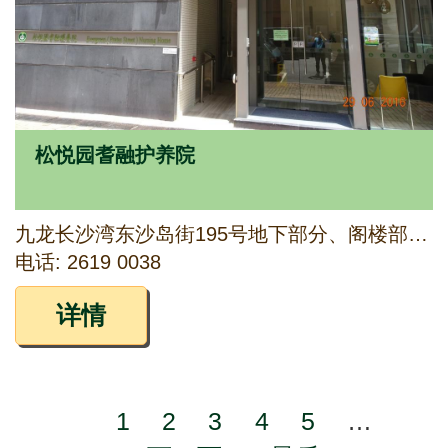
松悦园耆融护养院
九龙长沙湾东沙岛街195号地下部分、阁楼部分、1楼及2楼
电话: 2619 0038
详情
Page
1
Page
2
Page
3
Page
4
Page
5
…
Pagination