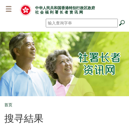
跳
中华人民共和国香港特别行政区政府
至
社 会 福 利 署 长 者 资 讯 网
主
要
搜寻
*
内
容
首页
Breadcrumb
搜寻結果