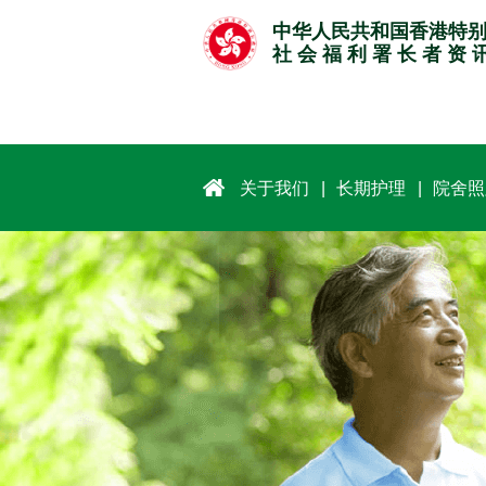
跳
中华人民共和国香港特
至
社 会 福 利 署 长 者 资 
主
要
内
容
关于我们
长期护理
院舍照