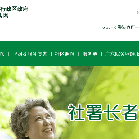
别行政区政府
讯 网
GovHK 香港政府
顾
牌照及服务质素
社区照顾
服务券
广东院舍照顾