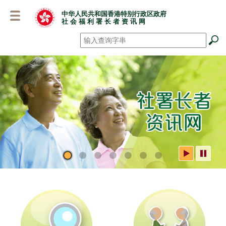
跳
中华人民共和国香港特别行政区政府
至
社 会 福 利 署 长 者 资 讯 网
主
要
搜寻
*
内
容
社署长者资讯网