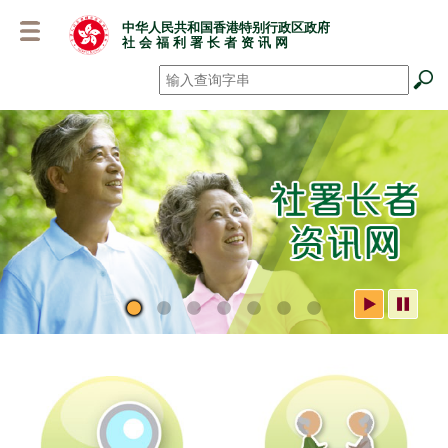
跳
中华人民共和国香港特别行政区政府
至
社 会 福 利 署 长 者 资 讯 网
主
要
搜寻
*
内
容
社署长者资讯网