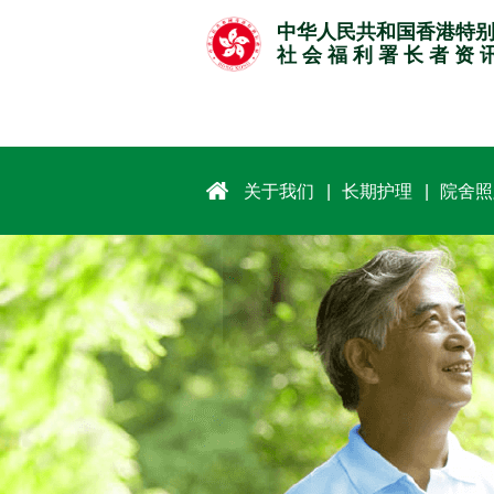
跳
中华人民共和国香港特
至
社 会 福 利 署 长 者 资 
主
要
内
容
关于我们
长期护理
院舍照