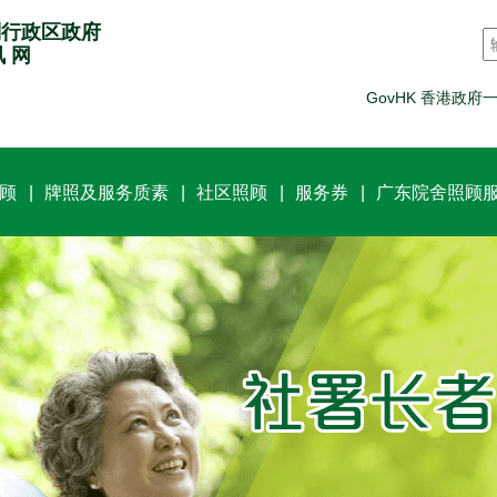
别行政区政府
讯 网
GovHK 香港政府
顾
牌照及服务质素
社区照顾
服务券
广东院舍照顾